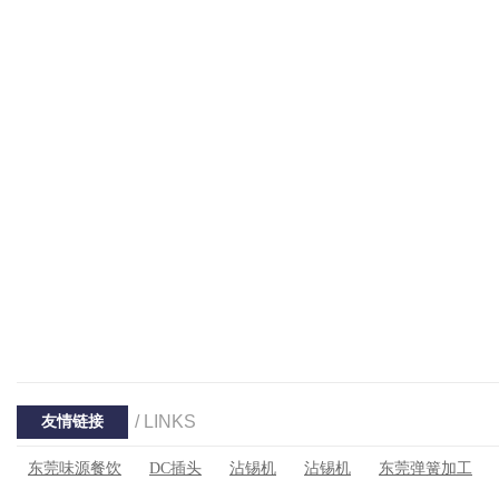
/ LINKS
友情链接
东莞味源餐饮
DC插头
沾锡机
沾锡机
东莞弹簧加工